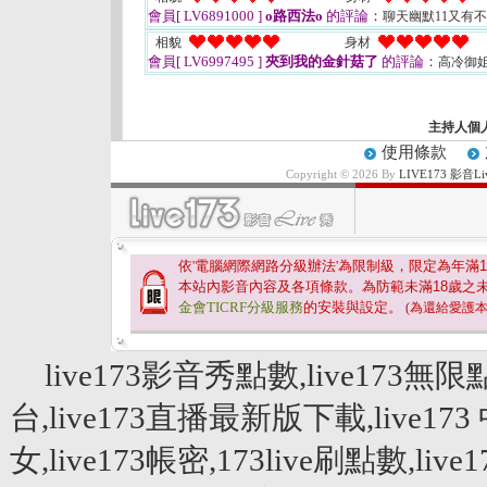
會員[ LV6891000 ]
o路西法o
的評論：
聊天幽默11又有
相貌
身材
會員[ LV6997495 ]
夾到我的金針菇了
的評論：
高冷御
主持人個
使用條款
Copyright © 2026 By
LIVE173 影音
依'電腦網際網路分級辦法'為限制級，限定為年滿
1
本站內影音內容及各項條款。為防範未滿
18
歲之
金會TICRF分級服務
的安裝與設定。
(為還給愛護
live173影音秀點數,live173無限
台,live173直播最新版下載,live173 
女,live173帳密,173live刷點數,live