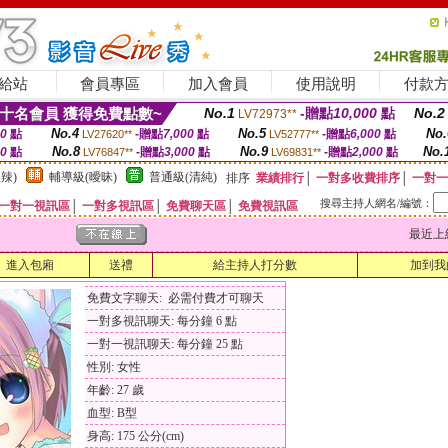
給站
會員專區
加入會員
使用說明
付款
十名會員 獲得免費點數~
No.1
-贈點
10,000
點
No.2
LV72973**
No.4
No.5
No.
00
點
-贈點
7,000
點
-贈點
6,000
點
LV27620**
LV52777**
No.8
No.9
No.
00
點
-贈點
3,000
點
-贈點
2,000
點
LV76847**
LV69831**
辣)
輔導級(曖昧)
普通級(清純)
排序
業績排行
│
一對多收費排序
│
一對一
搜尋主持人網名/編號：
一對一視訊區
│
一對多視訊區
│
免費聊天區
│
免費視訊區
最近上線時間
進入包廂
送禮
給主持人打分數
加到我
免費文字聊天: 必需付費才可聊天
一對多視訊聊天: 每分鐘 6 點
一對一視訊聊天: 每分鐘 25 點
性別: 女性
年齡: 27 歲
血型: B型
身高: 175 公分(cm)