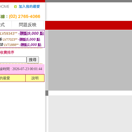
方式
問題反映
-贈點
9,000
點
LV59343**
6
-贈點
5,000
點
LV77023**
10
-贈點
1,000
點
LV71888**
收費排序
 : 2026-07-23 00:01:44
的最愛
說明