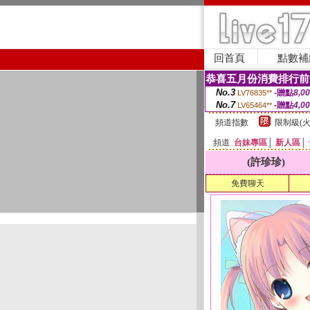
回首頁
點數補
恭喜五月份消費排行前
No.3
-贈點
8,0
LV76835**
No.7
-贈點
4,0
LV65464**
頻道指數
限制級(火
頻道
台妹專區
│
新人區
│
(許珍珍)
免費聊天