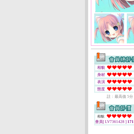
相貌
身材
表演
態度
註﹕最高值 5分
相貌
會員[ LV7361428 ]
171