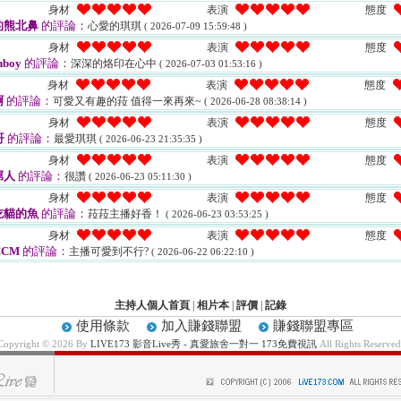
身材
表演
態度
的熊北鼻
的評論：
心愛的琪琪
( 2026-07-09 15:59:48 )
身材
表演
態度
hboy
的評論：
深深的烙印在心中
( 2026-07-03 01:53:16 )
身材
表演
態度
啊
的評論：
可愛又有趣的菈 值得一來再來~
( 2026-06-28 08:38:14 )
身材
表演
態度
哥
的評論：
最愛琪琪
( 2026-06-23 21:35:35 )
身材
表演
態度
屌人
的評論：
很讚
( 2026-06-23 05:11:30 )
身材
表演
態度
吃貓的魚
的評論：
菈菈主播好香！
( 2026-06-23 03:53:25 )
身材
表演
態度
CCM
的評論：
主播可愛到不行?
( 2026-06-22 06:22:10 )
主持人個人首頁
|
相片本
|
評價
|
記錄
使用條款
加入賺錢聯盟
賺錢聯盟專區
Copyright © 2026 By
LIVE173 影音Live秀 - 真愛旅舍一對一 173免費視訊
All Rights Reserved