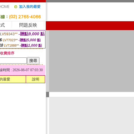
方式
問題反映
-贈點
9,000
點
LV59343**
6
-贈點
5,000
點
LV77023**
10
-贈點
1,000
點
LV71888**
收費排序
 : 2026-08-07 07:03:30
的最愛
說明