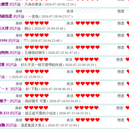
生糖漿
的評論：
只為你著迷
( 2026-07-28 06:22:54 )
身材
表演
態度
煙繞指柔
的評論：
一直拖
( 2026-07-28 04:23:17 )
身材
表演
態度
莊火球
的評論：
開心
( 2026-07-26 09:35:40 )
身材
表演
態度
1990
的評論：
???
( 2026-07-26 04:23:48 )
身材
表演
態度
狗狗狗
的評論：
主播很好聊天
( 2026-07-25 01:47:20 )
身材
表演
態度
阿富
的評論：
好久不見一樣可愛帶點性感
( 2026-07-25 00:19:29 )
身材
表演
態度
評論：
( 2026-07-22 23:09:55 )
身材
表演
態度
ㄧㄤˊ
的評論：
好~下勒
( 2026-07-18 06:46:10 )
身材
表演
態度
猴子~
的評論：
很好聊天 可愛
( 2026-07-16 03:34:43 )
身材
表演
態度
LEO
的評論：
超正超可愛的小仙女
( 2026-07-15 04:25:32 )
身材
表演
態度
偷鵝
的評論：
溫柔氣質大美人
( 2026-07-10 07:32:04 )