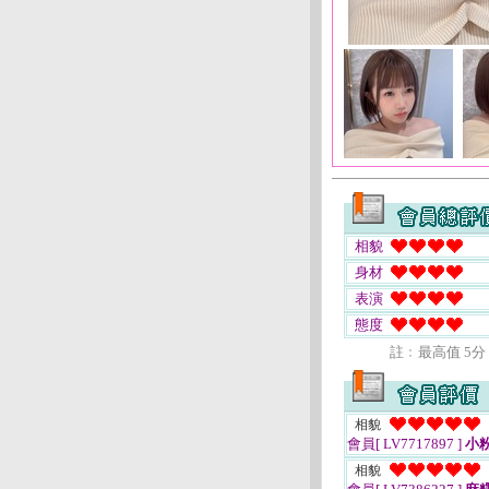
相貌
身材
表演
態度
註﹕最高值 5分
相貌
會員[ LV7717897 ]
小
相貌