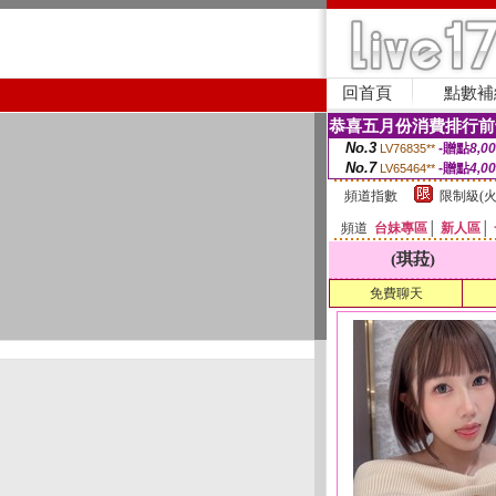
回首頁
點數補
恭喜五月份消費排行前
No.3
-贈點
8,0
LV76835**
No.7
-贈點
4,0
LV65464**
頻道指數
限制級(火
頻道
台妹專區
│
新人區
│
(琪菈)
免費聊天