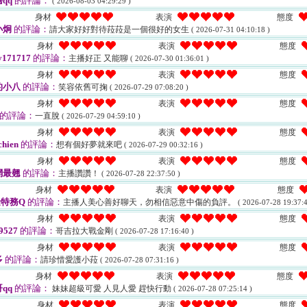
qq
的評論：
( 2026-08-03 04:29:29 )
身材
表演
態度
小炯
的評論：
請大家好好對待菈菈是一個很好的女生
( 2026-07-31 04:10:18 )
身材
表演
態度
y171717
的評論：
主播好正 又能聊
( 2026-07-30 01:36:01 )
身材
表演
態度
的小八
的評論：
笑容依舊可掬
( 2026-07-29 07:08:20 )
身材
表演
態度
的評論：
一直脫
( 2026-07-29 04:59:10 )
身材
表演
態度
chien
的評論：
想有個好夢就來吧
( 2026-07-29 00:32:16 )
身材
表演
態度
網最翹
的評論：
主播讚讚！
( 2026-07-28 22:37:50 )
身材
表演
態度
特務Q
的評論：
主播人美心善好聊天，勿相信惡意中傷的負評。
( 2026-07-28 19:37:4
身材
表演
態度
9527
的評論：
哥吉拉大戰金剛
( 2026-07-28 17:16:40 )
身材
表演
態度
多
的評論：
請珍惜愛護小菈
( 2026-07-28 07:31:16 )
身材
表演
態度
qq
的評論：
妹妹超級可愛 人見人愛 趕快行動
( 2026-07-28 07:25:14 )
身材
表演
態度