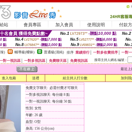
給站
會員專區
加入會員
使用說明
付款
十名會員 獲得免費點數~
No.1
-贈點
10,000
點
No.2
LV72973**
No.4
No.5
No.
00
點
-贈點
7,000
點
-贈點
6,000
點
LV27620**
LV52777**
No.8
No.9
No.
00
點
-贈點
3,000
點
-贈點
2,000
點
LV76847**
LV69831**
辣)
輔導級(曖昧)
普通級(清純)
排序
業績排行
│
一對多收費排序
│
一對一
搜尋主持人網名/編號：
一對一視訊區
│
一對多視訊區
│
免費聊天區
│
免費視訊區
最近上線時間
進入包廂
送禮
給主持人打分數
加到我
免費文字聊天: 必需付費才可聊天
一對多視訊聊天: 每分鐘 8 點
一對一視訊聊天: 每分鐘 50 點
性別: 女性
年齡: 26 歲
血型: O型
身高: 156 公分(cm)